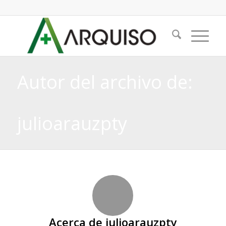
Autor del archivo de:
julioarauzpty
Acerca de
julioarauzpty