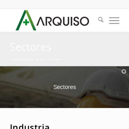
Sectores
Usted está aquí:
Inicio
/
Sectores
Sectores
Industria