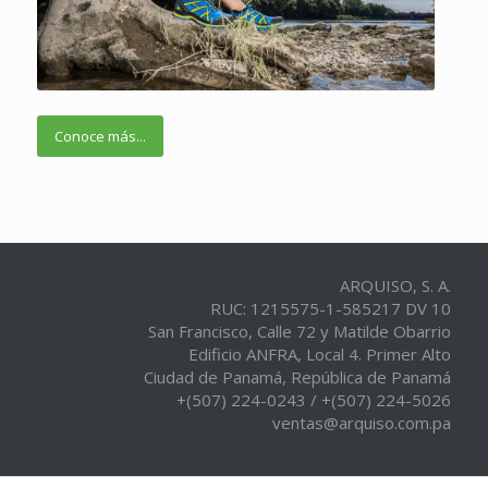
Conoce más...
ARQUISO, S. A.
RUC: 1215575-1-585217 DV 10
San Francisco, Calle 72 y Matilde Obarrio
Edificio ANFRA, Local 4. Primer Alto
Ciudad de Panamá, República de Panamá
+(507) 224-0243 / +(507) 224-5026
ventas@arquiso.com.pa