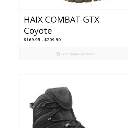
HAIX COMBAT GTX
Coyote
Rango
$
169.95
-
$
209.90
de
precios:
Seleccionar opciones
desde
$169.95
hasta
$209.90