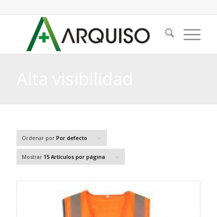
Alta visibilidad
Ordenar por
Por defecto
Mostrar
15 Artículos por página