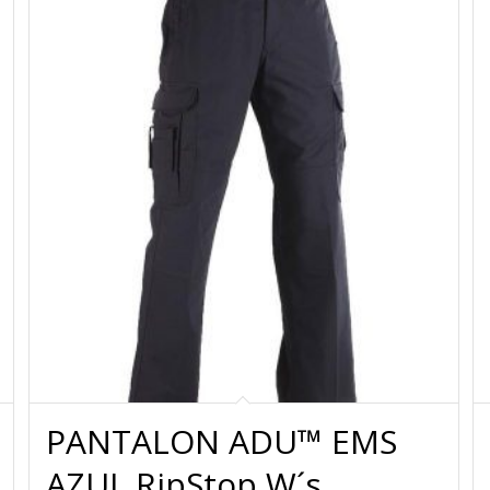
PANTALON ADU™ EMS
AZUL RipStop W´s