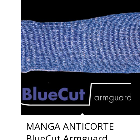
MANGA ANTICORTE
BlueCut Armguard