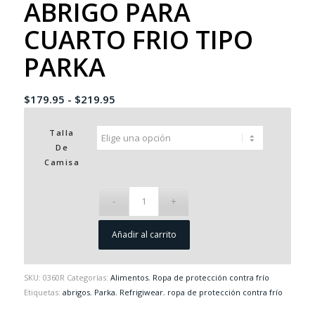
ABRIGO PARA
CUARTO FRIO TIPO
PARKA
Rango
$
179.95
-
$
219.95
de
precios:
Talla
De
desde
Camisa
$179.95
hasta
$219.95
Añadir al carrito
SKU:
0360R
Categorías:
Alimentos
,
Ropa de protección contra frío
Etiquetas:
abrigos
,
Parka
,
Refrigiwear
,
ropa de protección contra frío