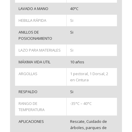
LAVADO A MANO
40°C
HEBILLA RÁPIDA
Si
ANILLOS DE
Si
POSICIONAMIENTO
LAZO PARA MATERIALES
Si
MÁXIMA VIDA UTIL
10 años
ARGOLLAS
1 pectoral, 1 Dorsal, 2
en Cintura
RESPALDO
Si
RANGO DE
-35°C – 40°C
TEMPERATURA
APLICACIONES
Rescate, Cuidado de
árboles, parques de