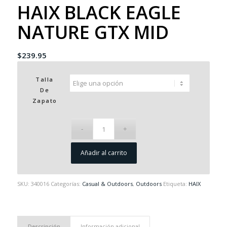
HAIX BLACK EAGLE
NATURE GTX MID
$
239.95
Talla
De
Zapato
Añadir al carrito
SKU:
340016
Categorías:
Casual & Outdoors
,
Outdoors
Etiqueta:
HAIX
Descripción
Información adicional