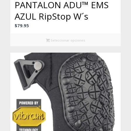
PANTALON ADU™ EMS
AZUL RipStop W´s
$
79.95
Seleccionar opciones