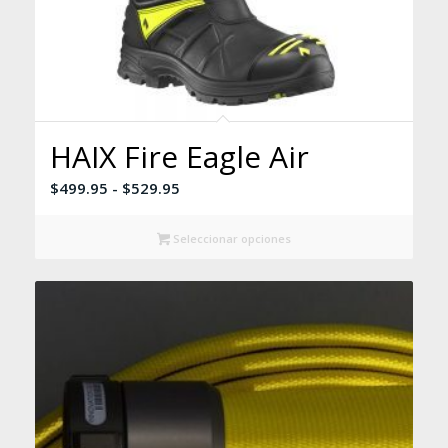
HAIX Fire Eagle Air
Rango
$
499.95
-
$
529.95
de
precios:
Seleccionar opciones
desde
$499.95
hasta
$529.95