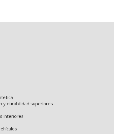
tética
o y durabilidad superiores
 interiores
ehículos