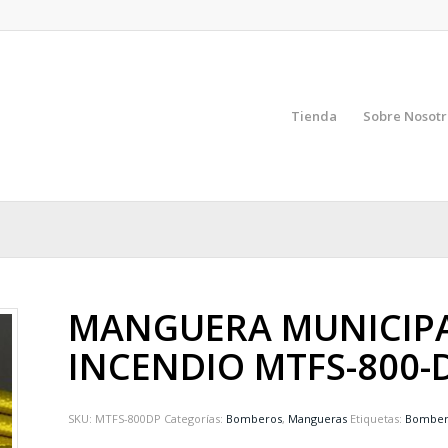
Tienda
Sobre Nosotr
MANGUERA MUNICIPA
INCENDIO MTFS-800-
SKU:
MTFS-800DP
Categorías:
Bomberos
,
Mangueras
Etiquetas:
Bomber