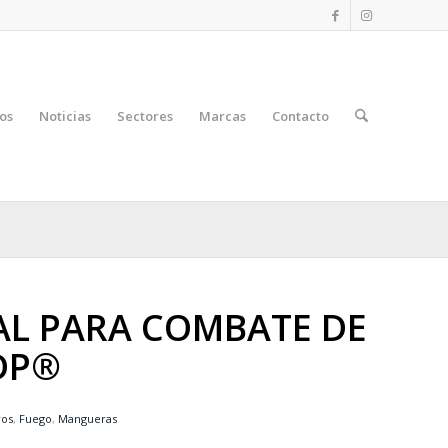
os
Noticias
Sectores
Marcas
Contacto
L PARA COMBATE DE
DP®
os
,
Fuego
,
Mangueras