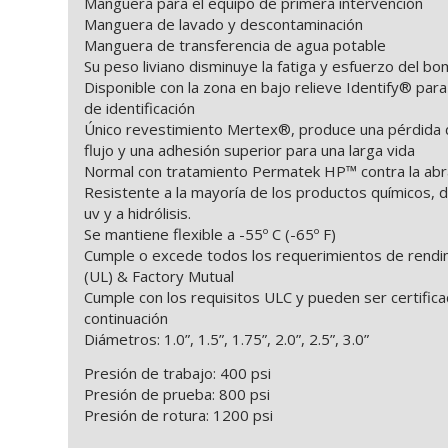
Manguera para el equipo de primera intervención
Manguera de lavado y descontaminación
Manguera de transferencia de agua potable
Su peso liviano disminuye la fatiga y esfuerzo del b
Disponible con la zona en bajo relieve Identify® para
de identificación
Único revestimiento Mertex®, produce una pérdida 
flujo y una adhesión superior para una larga vida
Normal con tratamiento Permatek HP™ contra la abr
Resistente a la mayoría de los productos químicos, d
uv y a hidrólisis.
Se mantiene flexible a -55º C (-65º F)
Cumple o excede todos los requerimientos de rendi
(UL) & Factory Mutual
Cumple con los requisitos ULC y pueden ser certific
continuación
Diámetros: 1.0”, 1.5”, 1.75”, 2.0”, 2.5”, 3.0”
Presión de trabajo: 400 psi
Presión de prueba: 800 psi
Presión de rotura: 1200 psi