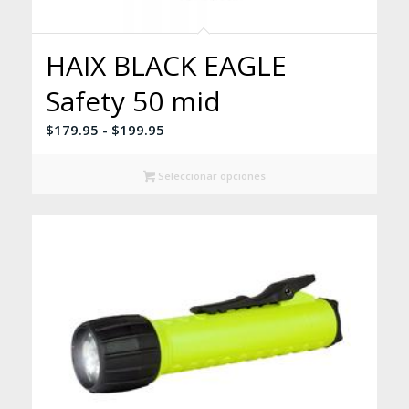
HAIX BLACK EAGLE
Safety 50 mid
Rango
$
179.95
-
$
199.95
de
precios:
Seleccionar opciones
desde
$179.95
hasta
$199.95