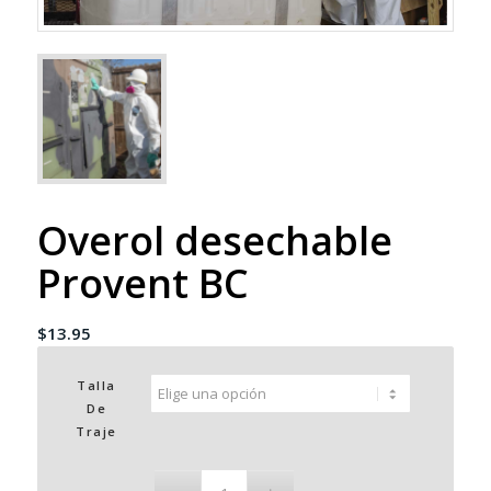
Overol desechable
Provent BC
$
13.95
Talla
De
Traje