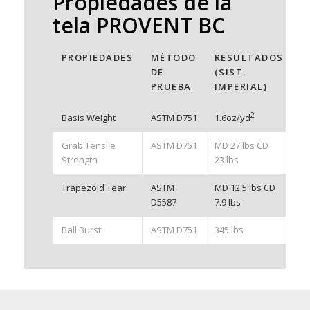
Propiedades de la
tela PROVENT BC
PROPIEDADES
MÉTODO
RESULTADOS
DE
(SIST.
PRUEBA
IMPERIAL)
2
Basis Weight
ASTM
D751
1.6oz/yd
Grab Tensile
ASTM
D751
MD 27 lbs CD
Strength
23 lbs
Trapezoid Tear
ASTM
MD 12.5 lbs CD
D5587
7.9 lbs
Ball Burst
ASTM D751
345 lbs