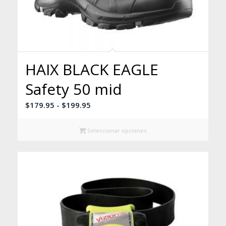
HAIX BLACK EAGLE
Safety 50 mid
Rango
$
179.95
-
$
199.95
de
precios:
Seleccionar opciones
desde
$179.95
hasta
$199.95