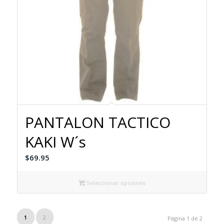
PANTALON TACTICO
KAKI W´s
$
69.95
Seleccionar opciones
1
2
Página 1 de 2