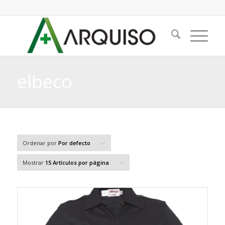
elbeco
Ordenar por
Por defecto
Mostrar
15 Artículos por página