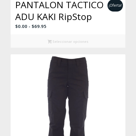
PANTALON TACTICO
¡Oferta!
ADU KAKI RipStop
Rango
$
0.00
-
$
69.95
de
precios:
Seleccionar opciones
desde
$0.00
hasta
$69.95