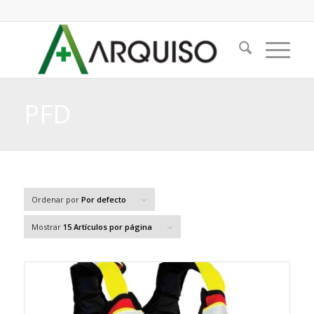
PFD
Ordenar por
Por defecto
Mostrar
15 Artículos por página