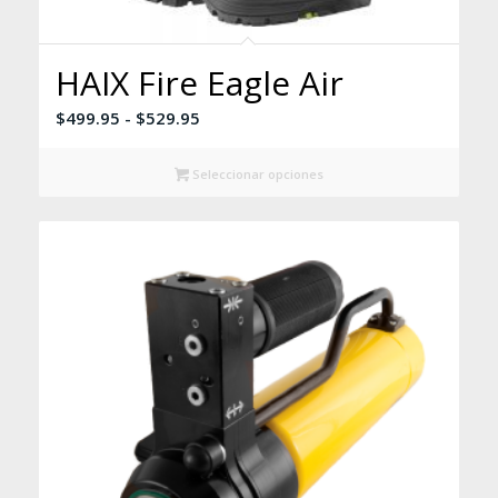
HAIX Fire Eagle Air
Rango
$
499.95
-
$
529.95
de
precios:
Seleccionar opciones
desde
$499.95
hasta
$529.95