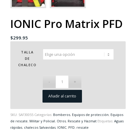
IONIC Pro Matrix PFD
$
299.95
TALLA
DE
CHALECO
Añadir al carrito
SKU:
SAF30055
Categorías:
Bomberos
,
Equipos de protección
,
Equipos
de rescate
,
Militar y Policial
,
Otros
,
Rescate y Hazmat
Etiquetas:
Aguas
rápidas
,
chalecos Salvavidas
,
IONIC
,
PFD
,
rescate