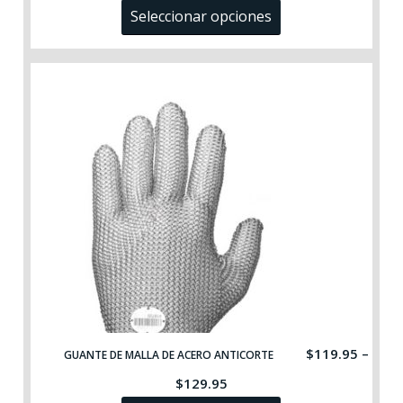
de
Seleccionar opciones
precios:
desde
$449.95
hasta
$499.95
$
119.95
–
GUANTE DE MALLA DE ACERO ANTICORTE
Rango
$
129.95