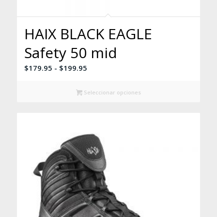
HAIX BLACK EAGLE
Safety 50 mid
Rango
$
179.95
-
$
199.95
de
precios:
Seleccionar opciones
desde
$179.95
hasta
$199.95