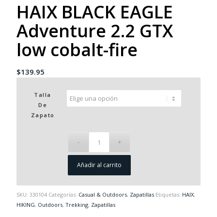
HAIX BLACK EAGLE
Adventure 2.2 GTX
low cobalt-fire
$
139.95
Talla
De
Zapato
Añadir al carrito
SKU:
330104
Categorías:
Casual & Outdoors
,
Zapatillas
Etiquetas:
HAIX
,
HIKING
,
Outdoors
,
Trekking
,
Zapatillas