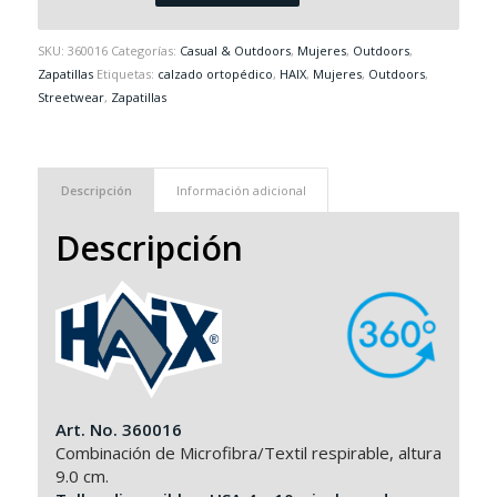
SKU:
360016
Categorías:
Casual & Outdoors
,
Mujeres
,
Outdoors
,
Zapatillas
Etiquetas:
calzado ortopédico
,
HAIX
,
Mujeres
,
Outdoors
,
Streetwear
,
Zapatillas
Descripción
Información adicional
Descripción
Art. No. 360016
Combinación de Microfibra/Textil respirable, altura
9.0 cm.