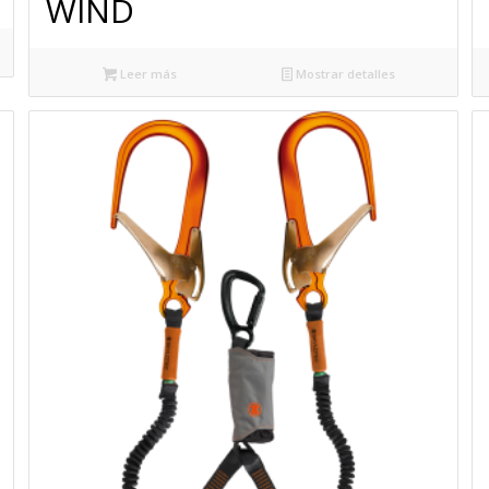
WIND
Leer más
Mostrar detalles