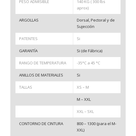
PESO ADMISIBLE
140 KG ( 300 lbs
aprox)
ARGOLLAS
Dorsal, Pectoral y de
Sujección
PATENTES
Si
GARANTÍA
Si (de Fábrica)
RANGO DE TEMPERATURA
-35°C a 45 °C
ANILLOS DE MATERIALES
Si
TALLAS
XS – M
M – XXL
XXL – 5XL
CONTORNO DE CINTURA
800 – 1300 (para el M-
XXL)