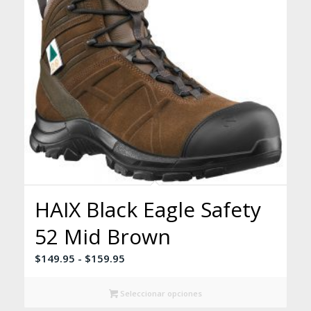
HAIX Black Eagle Safety
52 Mid Brown
Rango
$
149.95
-
$
159.95
de
precios:
Seleccionar opciones
desde