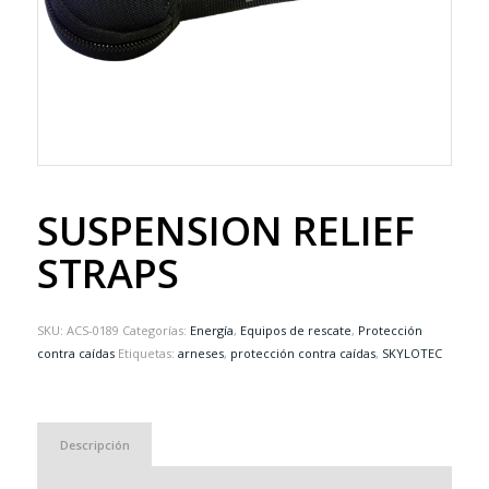
SUSPENSION RELIEF
STRAPS
SKU:
ACS-0189
Categorías:
Energía
,
Equipos de rescate
,
Protección
contra caídas
Etiquetas:
arneses
,
protección contra caídas
,
SKYLOTEC
Descripción