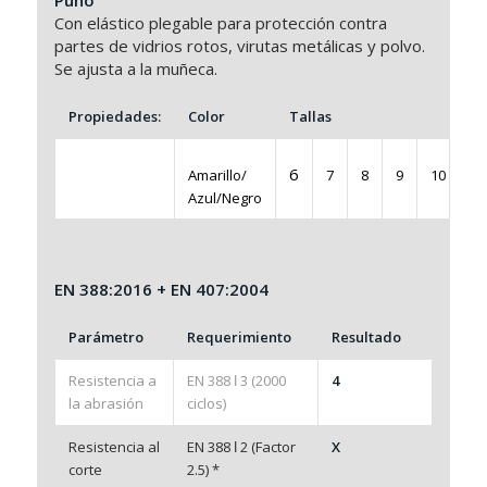
Puño
Con elástico plegable para protección contra
partes de vidrios rotos, virutas metálicas y polvo.
Se ajusta a la muñeca.
Propiedades:
Color
Tallas
6
Amarillo/
7
8
9
10
1
Azul/Negro
EN 388:2016 + EN 407:2004
Parámetro
Requerimiento
Resultado
Resistencia a
EN 388 ǀ 3 (2000
4
la abrasión
ciclos)
Resistencia al
EN 388 ǀ 2 (Factor
X
corte
2.5) *