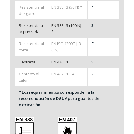
Resistencia al
EN 388 ǀ 3 (50 N) *
4
desgarro
Resistencia a
EN 388 ǀ 3 (100 N)
3
la punzada
*
Resistencia al
EN ISO 13997 | B
C
corte
(5N)
Destreza
EN 420 ǀ 1
5
Contacto al
EN 407 ǀ 1 – 4
2
calor
* Los requerimientos corresponden a la
recomendación de DGUV para guantes de
extricación