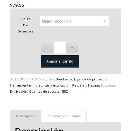
$
79.95
Talla
De
Guantes
Añadir al carrito
SKU:
800113-SRES
Categorías:
Bomberos
,
Equipos de protección
,
Herramientas hidráulicas y extricación
,
Rescate y Hazmat
Etiquetas:
Extricación
,
Guantes de rescate
,
SEIZ
Descripción
Información adicional