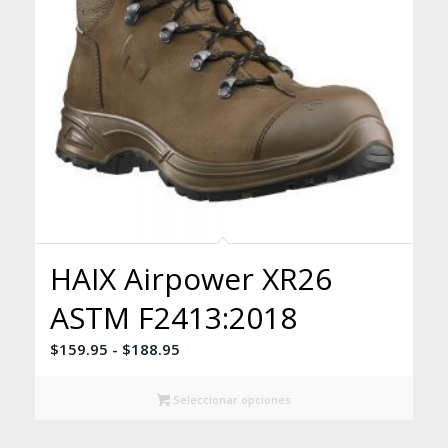
HAIX Airpower XR26
ASTM F2413:2018
Rango
$
159.95
-
$
188.95
de
precios:
Seleccionar opciones
desde
$159.95