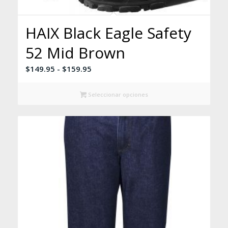
HAIX Black Eagle Safety
52 Mid Brown
Rango
$
149.95
-
$
159.95
de
precios:
Seleccionar opciones
desde
$149.95
hasta
$159.95