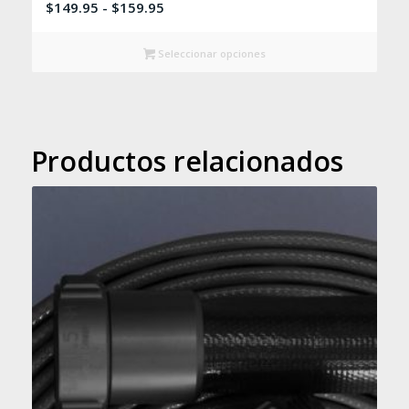
Rango
$
149.95
-
$
159.95
de
precios:
Seleccionar opciones
desde
$149.95
hasta
$159.95
Productos relacionados