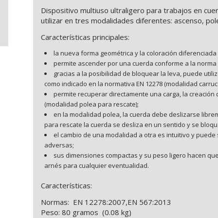
Dispositivo multiuso ultraligero para trabajos en c
utilizar en tres modalidades diferentes: ascenso, pol
Características principales:
la nueva forma geométrica y la coloración diferenciada 
permite ascender por una cuerda conforme a la norma 
gracias a la posibilidad de bloquear la leva, puede uti
como indicado en la normativa EN 12278 (modalidad carruco
permite recuperar directamente una carga, la creación
(modalidad polea para rescate);
en la modalidad polea, la cuerda debe deslizarse libr
para rescate la cuerda se desliza en un sentido y se bloqu
el cambio de una modalidad a otra es intuitivo y puede
adversas;
sus dimensiones compactas y su peso ligero hacen que 
arnés para cualquier eventualidad.
Características:
Normas: EN 12278:2007,EN 567:2013
Peso: 80 gramos (0.08 kg)