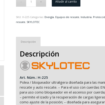
Añadir al carrito
SKU:
H-225
Categorías:
Energía
,
Equipos de rescate
,
Industria
,
Protecció
rescate
,
SKYLOTEC
Descripción
Descripción
Art. Núm.: H-225
Polea / bloqueador ultraligera diseñada para las man
rescate y auto rescate. – Para el uso con cuerdas E
para uso como bloqueador en el ascenso por cuerda;
– permite el izado y la recuperación de cargas ligeras
como ajuste de la posición; – diseñada para asegurar