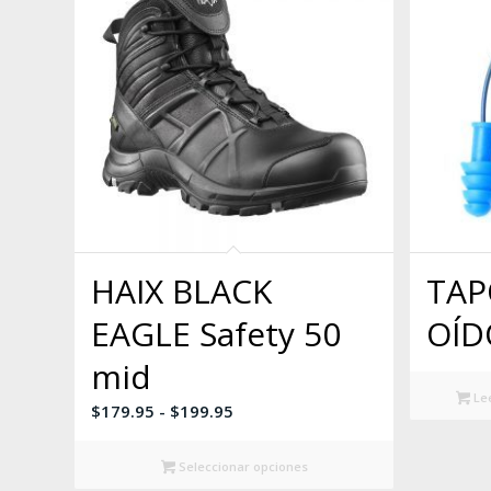
HAIX BLACK
TAP
EAGLE Safety 50
OÍD
mid
Le
Rango
$
179.95
-
$
199.95
de
precios:
Seleccionar opciones
desde