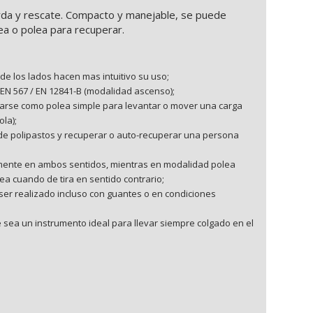
uerda y rescate. Compacto y manejable, se puede
ea o polea para recuperar.
de los lados hacen mas intuitivo su uso;
EN 567 / EN 12841-B (modalidad ascenso);
lizarse como polea simple para levantar o mover una carga
la);
 de polipastos y recuperar o auto-recuperar una persona
emente en ambos sentidos, mientras en modalidad polea
ea cuando de tira en sentido contrario;
 ser realizado incluso con guantes o en condiciones
sea un instrumento ideal para llevar siempre colgado en el