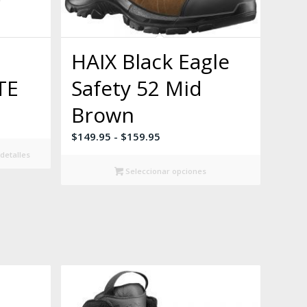
HAIX Black Eagle
TE
Safety 52 Mid
Brown
Rango
$
149.95
-
$
159.95
de
detalles
precios:
Seleccionar opciones
desde
$149.95
hasta
$159.95