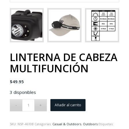
LINTERNA DE CABEZA
MULTIFUNCIÓN
$
49.95
3 disponibles
Añadir al carrito
SKU:
NSP-4610B
Categorías:
Casual & Outdoors
,
Outdoors
Etiquetas: